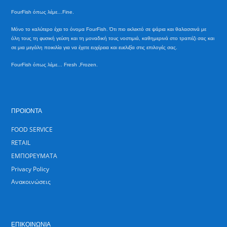
FourFish όπως λέμε…Fine.
Mόνο το καλύτερο έχει το όνομα FourFish. Ότι πιο εκλεκτό σε ψάρια και θαλασσινά με
όλη τους τη φυσική γεύση και τη μοναδική τους νοστιμιά, καθημερινά στο τραπέζι σας και
σε μια μεγάλη ποικιλία για να έχετε ευχέρεια και ευελιξία στις επιλογές σας.
FourFish όπως λέμε… Fresh ,Frozen.
ΠΡΟΙΟΝΤΑ
FOOD SERVICE
RETAIL
ΕΜΠΟΡΕΥΜΑΤΑ
Privacy Policy
Ανακοινώσεις
ΕΠΙΚΟΙΝΩΝΙΑ