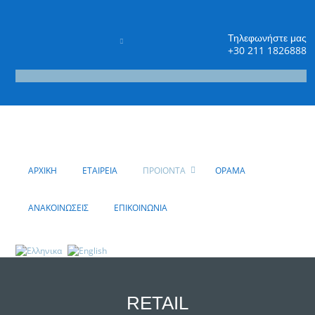
Τηλεφωνήστε μας
+30 211 1826888
Πέτρου Ράλλη 8
Αθήνα, GR 11855
ΑΡΧΙΚΗ
ΕΤΑΙΡΕΙΑ
ΠΡΟΙΟΝΤΑ
ΟΡΑΜΑ
ΑΝΑΚΟΙΝΩΣΕΙΣ
ΕΠΙΚΟΙΝΩΝΙΑ
RETAIL